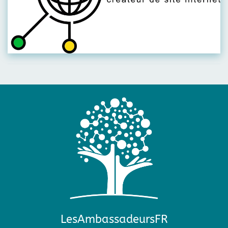
LesAmbassadeursFR