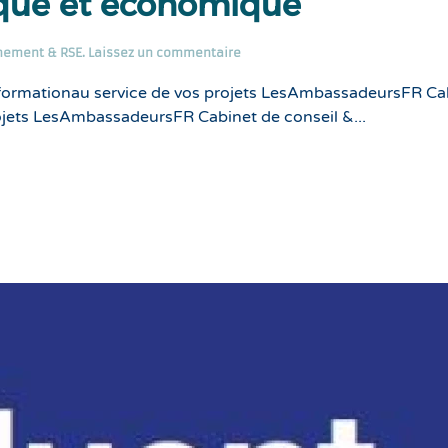
ique et économique
nement & RSE
.
Laissez un commentaire
formationau service de vos projets LesAmbassadeursFR Ca
ojets LesAmbassadeursFR Cabinet de conseil &...