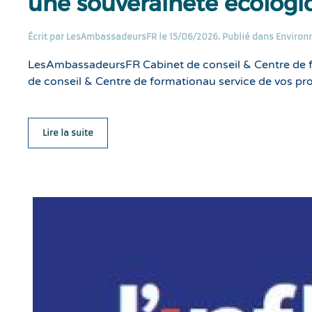
une souveraineté écolog
Écrit par
LesAmbassadeursFR
le
15/06/2026
. Publié dans
Environ
LesAmbassadeursFR Cabinet de conseil & Centre de 
de conseil & Centre de formationau service de vos pr
Lire la suite