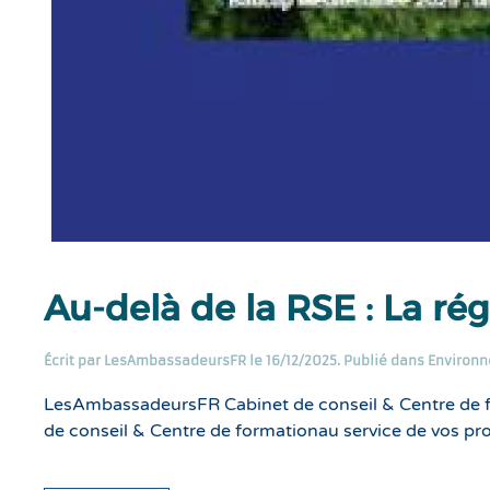
Au-delà de la RSE : La ré
Écrit par
LesAmbassadeursFR
le
16/12/2025
. Publié dans
Environn
LesAmbassadeursFR Cabinet de conseil & Centre de 
de conseil & Centre de formationau service de vos pr