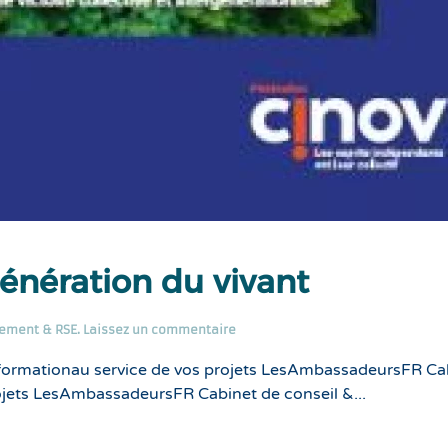
génération du vivant
ement & RSE
.
Laissez un commentaire
formationau service de vos projets LesAmbassadeursFR Ca
ojets LesAmbassadeursFR Cabinet de conseil &...