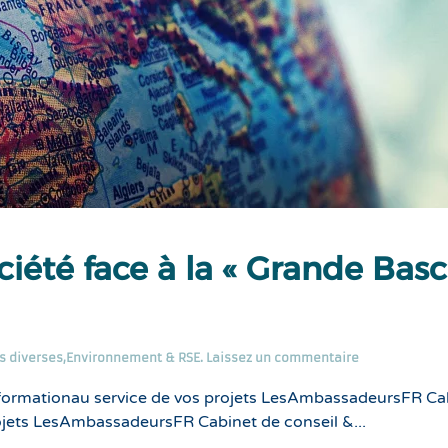
ciété face à la « Grande Bas
s diverses
,
Environnement & RSE
.
Laissez un commentaire
formationau service de vos projets LesAmbassadeursFR Ca
ojets LesAmbassadeursFR Cabinet de conseil &...