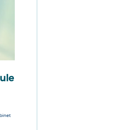
cule
binet