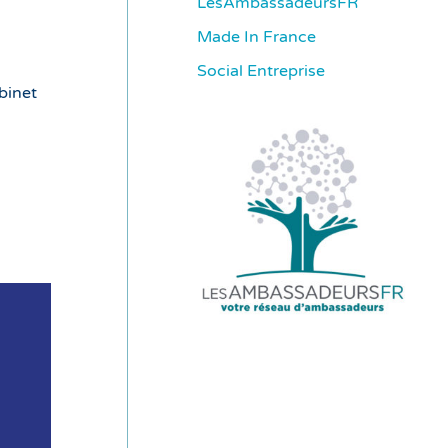
LesAmbassadeursFR
Made In France
Social Entreprise
binet