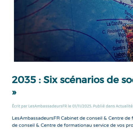
2035 : Six scénarios de so
»
Écrit par
LesAmbassadeursFR
le
01/11/2025
. Publié dans
Actualité
LesAmbassadeursFR Cabinet de conseil & Centre de 
de conseil & Centre de formationau service de vos pr