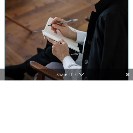
heures. Cette durée est complétée par un temps
de travail personnel permettant d’élaborer ses
réflexions et ses recherches personnelles liées à
son projet.
Le bilan comprend obligatoirement différentes
phases sous la conduite du prestataire :
La phase préliminaire pour adapter au mieux
votre bilan de compétences à votre demande
Share This
et vos besoins
La phase d’investigation, pour déterminer
votre projet professionnel
La phase de conclusions, dernière phase du
processus et étape bilan
Le temps consacré à chaque phase est variable
selon les actions conduites pour répondre au
besoin de la personne.