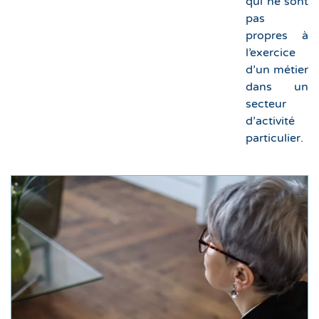
qui ne sont
pas
propres à
l’exercice
d’un métier
dans un
secteur
d’activité
particulier.
Déroulement
Le bilan de compétences varie selon le besoin de
la personne
réparties
durée maximum est de 24 heures
Sa
généralement sur plusieurs semaines, à raison
d’un rendez-vous hebdomadaire d’une à deux