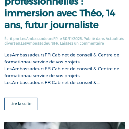
professionnelles :
immersion avec Théo, 14
ans, futur journaliste
Écrit par
LesAmbassadeursFR
le
30/11/2025
. Publié dans
Actualités
diverses
,
LesAmbassadeursFR
.
Laissez un commentaire
LesAmbassadeursFR Cabinet de conseil & Centre de
formationau service de vos projets
LesAmbassadeursFR Cabinet de conseil & Centre de
formationau service de vos projets
LesAmbassadeursFR Cabinet de conseil &...
Lire la suite