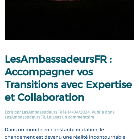
LesAmbassadeursFR :
Accompagner vos
Transitions avec Expertise
et Collaboration
Écrit par
LesAmbassadeursFR
le
14/04/2024
. Publié dans
LesAmbassadeursFR
.
Laissez un commentaire
Dans un monde en constante mutation, le
changement est devenu une réalité incontournable.