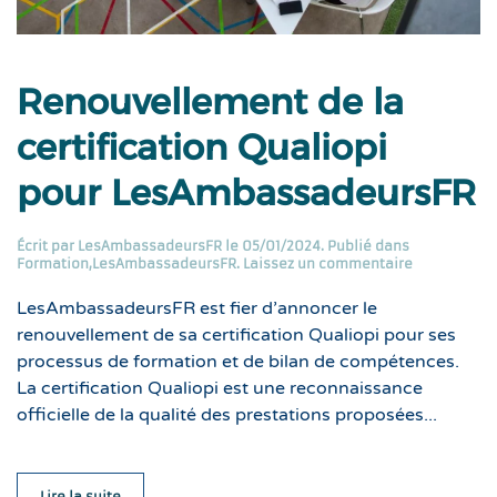
Renouvellement de la
certification Qualiopi
pour LesAmbassadeursFR
Écrit par
LesAmbassadeursFR
le
05/01/2024
. Publié dans
Formation
,
LesAmbassadeursFR
.
Laissez un commentaire
LesAmbassadeursFR est fier d’annoncer le
renouvellement de sa certification Qualiopi pour ses
processus de formation et de bilan de compétences.
La certification Qualiopi est une reconnaissance
officielle de la qualité des prestations proposées...
Lire la suite