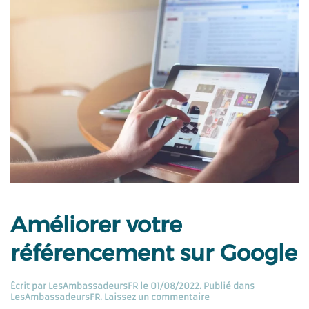
Améliorer votre
référencement sur Google
Écrit par
LesAmbassadeursFR
le
01/08/2022
. Publié dans
LesAmbassadeursFR
.
Laissez un commentaire