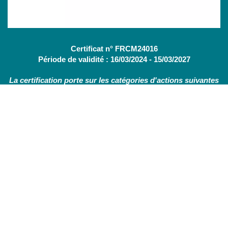
Certificat n° FRCM24016
Période de validité : 16/03/2024 - 15/03/2027
La certification porte sur les catégories d'actions suivantes
:
Actions de formation
(OF - L.6313-1 - 1°) /
Bilans de
compétences
(CBC - L.6313-1 - 2°)
Nous contacter
Nos services
Actualités
Mentions légales
Politique de confidentialité