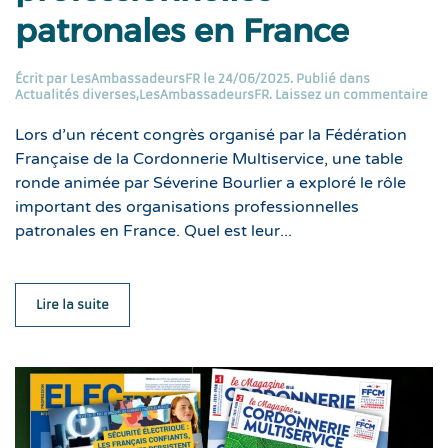
patronales en France
Écrit par
LesAmbassadeursFR
le
24/06/2025
. Publié dans
Actualités diverses
,
LesAmbassadeursFR
.
Laissez un commentaire
Lors d’un récent congrès organisé par la Fédération
Française de la Cordonnerie Multiservice, une table
ronde animée par Séverine Bourlier a exploré le rôle
important des organisations professionnelles
patronales en France. Quel est leur...
Lire la suite