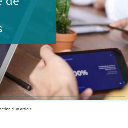
e de
s
ction d’un article