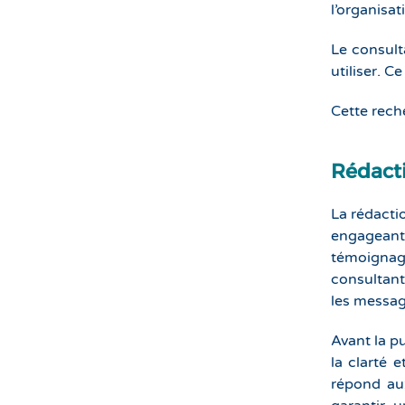
l’organisat
Le consulta
utiliser. 
Cette rech
Rédacti
La rédactio
engageant.
témoignage
consultant
les messag
Avant la pu
la clarté 
répond aux