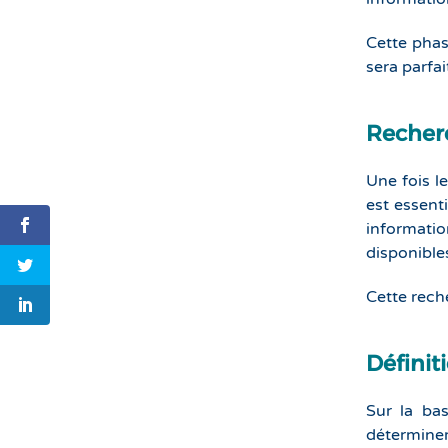
Cette phas
sera parfai
Recherc
Une fois l
est essent
informatio
disponible
Cette rech
Définit
Sur la bas
déterminer