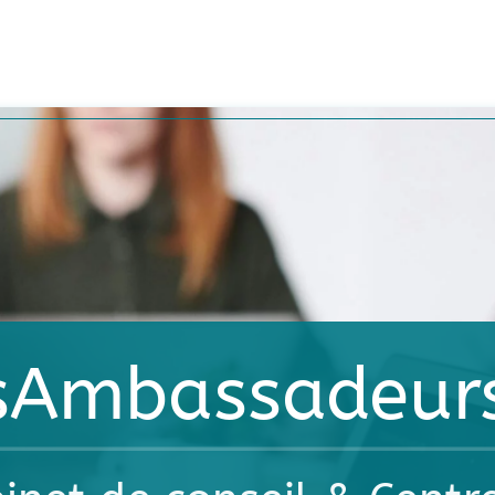
AGNER VOS
MAÎTRISER VOTRE
DÉVELOP
IONS
COMMUNICATION
COMPÉTE
sAmbassadeur