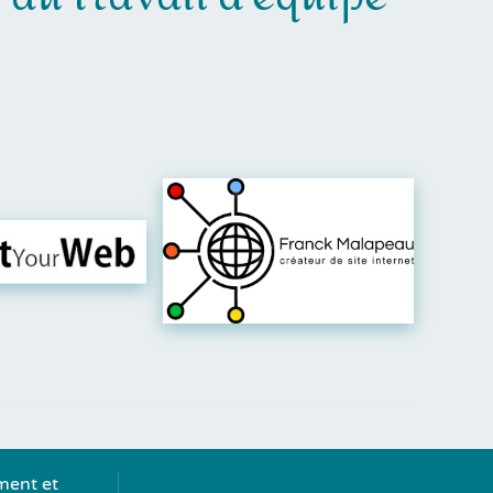
er leur site
Visiter leur site
ment et