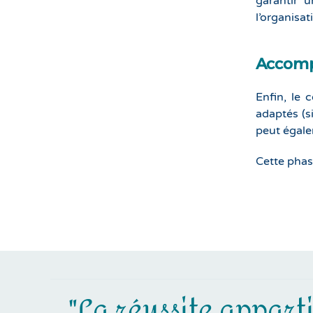
garantir u
l’organisat
Accompa
Enfin, le 
adaptés (s
peut égale
Cette phase
"La réussite apparti