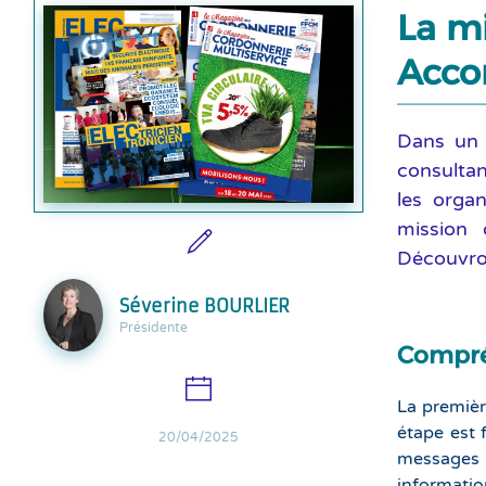
La m
Acco
Dans un 
consultan
les orga
mission 
Découvron
Séverine BOURLIER
Présidente
Compréh
La premièr
étape est 
20/04/2025
messages q
informatio