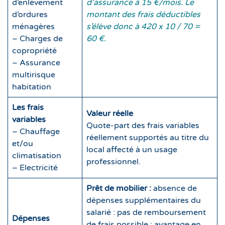
d’enlèvement
d’assurance à 15 €/mois. Le
d’ordures
montant des frais déductibles
ménagères
s’élève donc à 420 x 10 / 70 =
– Charges de
60 €.
copropriété
– Assurance
multirisque
habitation
Les frais
Valeur réelle
variables
Quote-part des frais variables
– Chauffage
réellement supportés au titre du
et/ou
local affecté à un usage
climatisation
professionnel.
– Electricité
Prêt de mobilier :
absence de
dépenses supplémentaires du
salarié : pas de remboursement
Dépenses
de frais possible ; avantage en