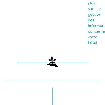
plus
sur la
gestion
des
informat
concerna
votre
hôtel