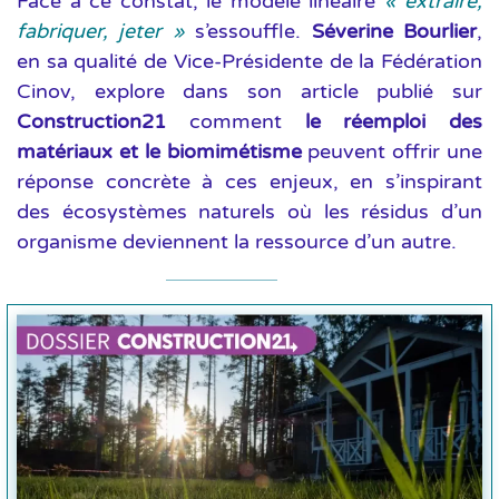
Face à ce constat, le modèle linéaire
« extraire,
fabriquer, jeter »
s’essouffle.
Séverine Bourlier
,
en sa qualité de Vice-Présidente de la Fédération
Cinov, explore dans son article publié sur
Construction21
comment
le réemploi des
matériaux et le biomimétisme
peuvent offrir une
réponse concrète à ces enjeux, en s’inspirant
des écosystèmes naturels où les résidus d’un
organisme deviennent la ressource d’un autre.