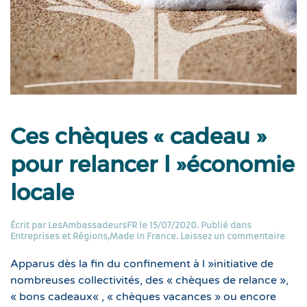
Ces chèques « cadeau »
pour relancer l »économie
locale
Écrit par
LesAmbassadeursFR
le
15/07/2020
. Publié dans
Entreprises et Régions
,
Made In France
.
Laissez un commentaire
Apparus dès la fin du confinement à l »initiative de
nombreuses collectivités, des « chèques de relance »,
« bons cadeaux« , « chèques vacances » ou encore