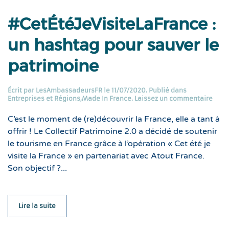
#CetÉtéJeVisiteLaFrance :
un hashtag pour sauver le
patrimoine
Écrit par
LesAmbassadeursFR
le
11/07/2020
. Publié dans
Entreprises et Régions
,
Made In France
.
Laissez un commentaire
C’est le moment de (re)découvrir la France, elle a tant à
offrir ! Le Collectif Patrimoine 2.0 a décidé de soutenir
le tourisme en France grâce à l’opération « Cet été je
visite la France » en partenariat avec Atout France.
Son objectif ?...
Lire la suite