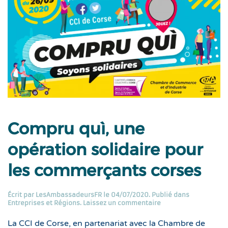
Compru quì, une
opération solidaire pour
les commerçants corses
Écrit par
LesAmbassadeursFR
le
04/07/2020
. Publié dans
Entreprises et Régions
.
Laissez un commentaire
La CCI de Corse, en partenariat avec la Chambre de