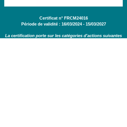
Certificat n° FRCM24016
Période de validité : 16/03/2024 - 15/03/2027
La certification porte sur les catégories d'actions suivantes
:
Actions de formation
(OF - L.6313-1 - 1°) /
Bilans de
compétences
(CBC - L.6313-1 - 2°)
Nous contacter
Nos services
Actualités
Mentions légales
Politique de confidentialité