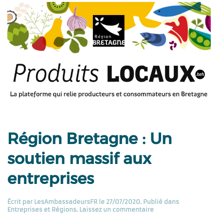
Région Bretagne : Un
soutien massif aux
entreprises
Écrit par
LesAmbassadeursFR
le
27/07/2020
. Publié dans
Entreprises et Régions
.
Laissez un commentaire