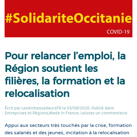
Pour relancer l’emploi, la
Région soutient les
filières, la formation et la
relocalisation
Écrit par
LesAmbassadeursFR
le
03/08/2020
. Publié dans
Entreprises et Régions
,
Made In France
.
Laissez un commentaire
Appui aux secteurs très touchés par la crise, formation
des salariés et des jeunes, incitation à la relocalisation