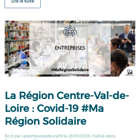
Lire la suite
La Région Centre-Val-de-
Loire : Covid-19 #Ma
Région Solidaire
Écrit par
LesAmbassadeursFR
le
23/07/2020
. Publié dans