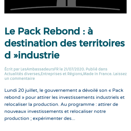
Le Pack Rebond : à
destination des territoires
d »industrie
Écrit par
LesAmbassadeursFR
le
21/07/2020
. Publié dans
Actualités diverses
,
Entreprises et Régions
,
Made In France
.
Laissez
un commentaire
Lundi 20 juillet, le gouvernement a dévoilé son « Pack
rebond » pour attirer les investissements industriels et
relocaliser la production. Au programme : attirer de
nouveaux investissements et relocaliser notre
production ; expérimenter des...