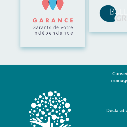
Visiter leur site
Consei
managem
Déclarati