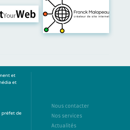
er leur site
Visiter leur site
ment et
média et
Nous contacter
 préfet de
Nos services
Actualités