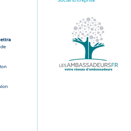
Social Entreprise
ettra
 de
lon
alon