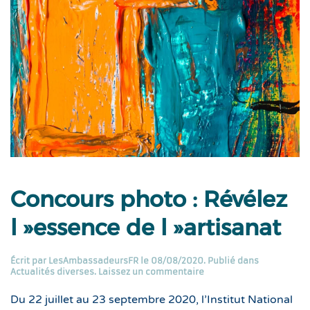
Concours photo : Révélez
l »essence de l »artisanat
Écrit par
LesAmbassadeursFR
le
08/08/2020
. Publié dans
Actualités diverses
.
Laissez un commentaire
Du 22 juillet au 23 septembre 2020, l’Institut National