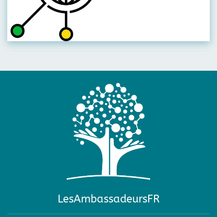
LesAmbassadeursFR