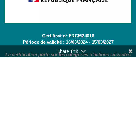
Certificat n° FRCM24016
Période de validité : 16/03/2024 - 15/03/2027
Share This
La certification porte sur les catégories d'actions suivantes
:
Actions de formation
(OF - L.6313-1 - 1°) /
Bilans de
compétences
(CBC - L.6313-1 - 2°)
Nous contacter
Nos services
Actualités
Mentions légales