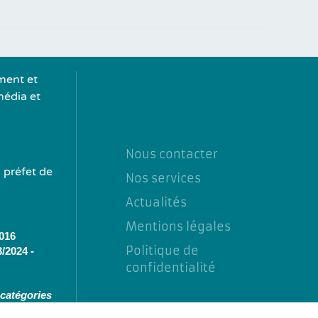
ment et
média et
Nous contacter
 préfet de
Nos services
Actualités
Mentions légales
016
Politique de
3/2024 -
confidentialité
 catégories
ions de