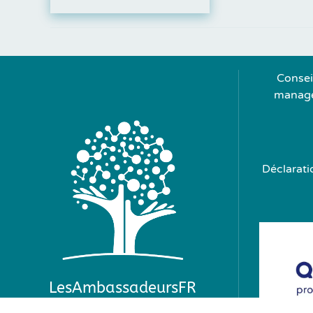
Consei
managem
Déclarati
LesAmbassadeursFR