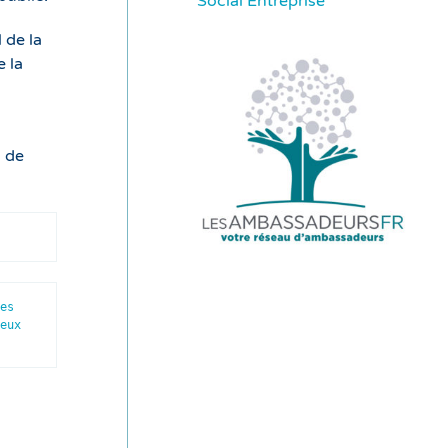
Social Entreprise
 de la
e la
i de
es 
eux 