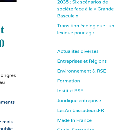
2035 : Six scénarios de
société face à la « Grande
Bascule »
t
Transition écologique : un
lexique pour agir
0
Actualités diverses
Entreprises et Régions
Environnement & RSE
 congrès
Formation
 au
Institut RSE
Juridique entreprise
nements
LesAmbassadeursFR
Made In France
te mais
public.