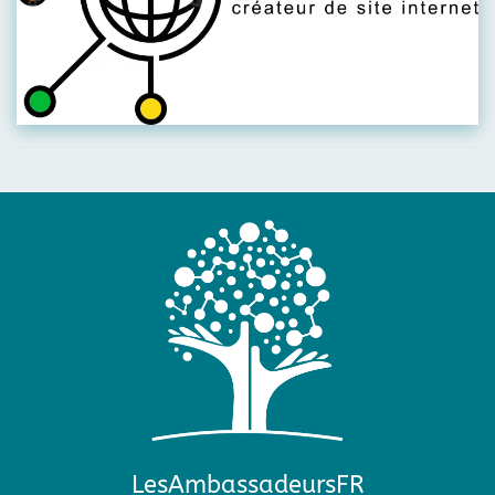
Visiter leur site
LesAmbassadeursFR