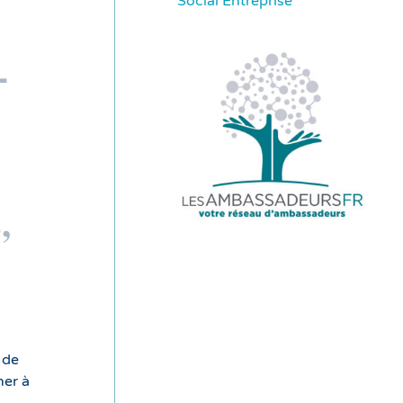
Social Entreprise
-
,
 de
ner à