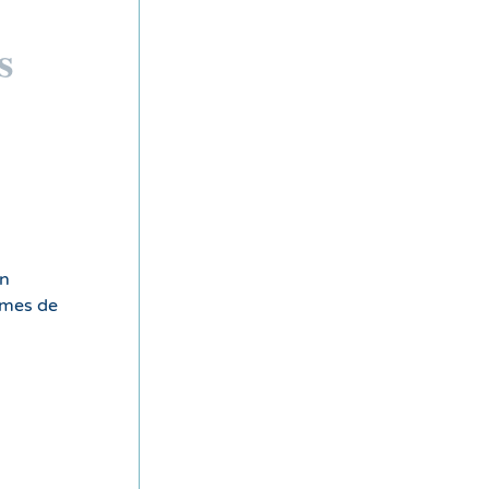
s
un
smes de