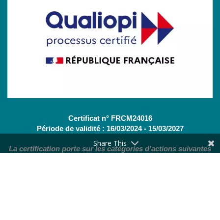
Certificat n° FRCM24016
Période de validité : 16/03/2024 - 15/03/2027
Share This
La certification porte sur les catégories d'actions suivantes
:
Actions de formation
(OF - L.6313-1 - 1°) /
Bilans de
compétences
(CBC - L.6313-1 - 2°)
Nous contacter