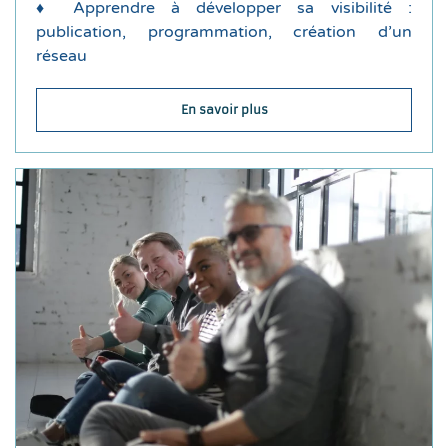
♦ Apprendre à développer sa visibilité :
Nous abordons :
publication, programmation, création d’un
réseau
Durée de la formation : 1 jour
En savoir plus
Déroulement de la formation
disposition, les bonnes pratiques, etc.
de communication de base, les outils à
♦
La communication pour les élus : les méthodes