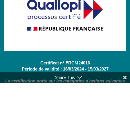
Certificat n° FRCM24016
Période de validité : 16/03/2024 - 15/03/2027
Share This
La certification porte sur les catégories d'actions suivantes
:
Actions de formation
(OF - L.6313-1 - 1°) /
Bilans de
compétences
(CBC - L.6313-1 - 2°)
Nous contacter