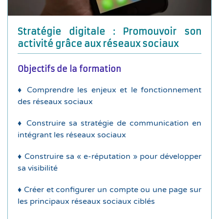
les réseaux sociaux ciblés
♦
Créer et configurer sa page ou son compte sur
Stratégie digitale : Promouvoir son
types de contenus, etc.
activité grâce aux réseaux sociaux
des réseaux sociaux, fréquence de publication,
♦
Construire son plan de communication : choix
Objectifs de la formation
etc.
♦ Comprendre les enjeux et le fonctionnement
réseaux sociaux : objectifs, cibles, messages, ton,
des réseaux sociaux
♦
Définir sa stratégie de communication sur les
♦ Construire sa stratégie de communication en
génération de leads, etc.
intégrant les réseaux sociaux
pour son activité : notoriété, visibilité, fidélisation,
♦
Comprendre les enjeux des réseaux sociaux
♦ Construire sa « e-réputation » pour développer
sa visibilité
etc.)
sociaux (Facebook, Instagram, Twitter, LinkedIn,
♦ Créer et configurer un compte ou une page sur
chiffres clés, panorama des différents réseaux
les principaux réseaux sociaux ciblés
♦
Introduction aux réseaux sociaux : définition,