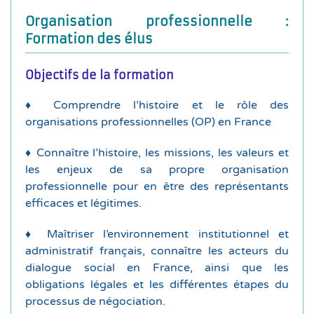
Organisation professionnelle :
négociation, les accords collectifs, etc.
Formation des élus
légales, les différentes étapes du processus de
♦
Le dialogue social en France : les obligations
Objectifs de la formation
de décision, les interlocuteurs clés, etc.
français : les différentes instances, les processus
♦
Comprendre l’histoire et le rôle des
♦
L’environnement institutionnel et administratif
organisations professionnelles (OP) en France
positionnement, ses missions, ses valeurs, etc.
♦
Connaître l’histoire, les missions, les valeurs et
de la formation : son histoire, son
les enjeux de sa propre organisation
♦
Présentation de l’organisation professionnelle
professionnelle pour en être des représentants
efficaces et légitimes.
CPME et U2P
professionnelles patronales en France : MEDEF,
♦
Maîtriser l’environnement institutionnel et
♦
Présentation des principales organisations
administratif français, connaître les acteurs du
dialogue social en France, ainsi que les
économique, etc.
obligations légales et les différentes étapes du
France : origines, évolutions, impact politique et
processus de négociation.
♦
L’histoire des organisations professionnelles en