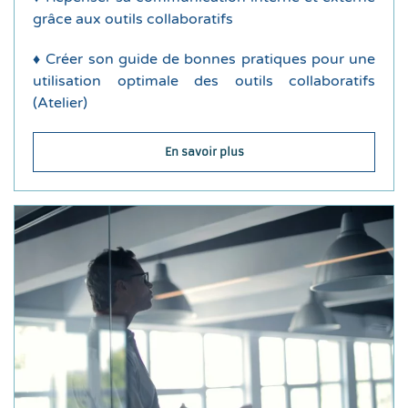
grâce aux outils collaboratifs
collaboratif, avantages et les enjeux
historiques et compréhension du travail
♦ Créer son guide de bonnes pratiques pour une
♦ Définition du travail collaboratif, repères
utilisation optimale des outils collaboratifs
(Atelier)
Durée de la formation : 1 jour
En savoir plus
Déroulement de la formation
communication
communication adaptés, Élaborer un plan de
Identifier son public cible, Choisir les outils de