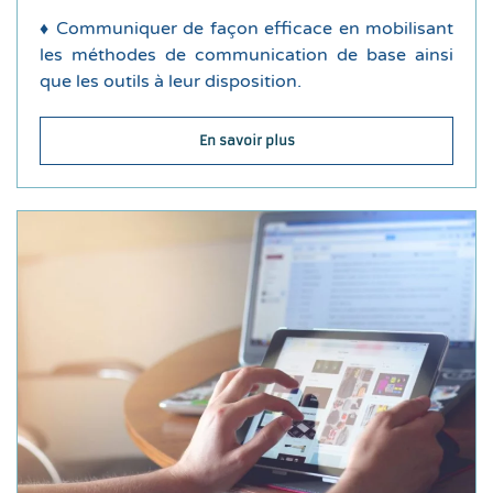
♦
Communiquer de façon efficace en mobilisant
Nous abordons :
les méthodes de communication de base ainsi
que les outils à leur disposition.
Durée de la formation : 1 jour
En savoir plus
Déroulement de la formation
une utilisation optimale des outils collaboratifs