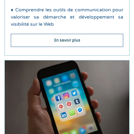
Durée de la formation : 2 jours
♦ Comprendre les outils de communication pour
Déroulement de la formation
valoriser sa démarche et développement sa
visibilité sur le Web
En savoir plus
…
connues – Réaliser son plan de communication
réseaux sociaux d’entreprises ou de marques
Analyser de stratégies de communication sur les
Ateliers pratiques :