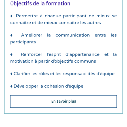
Objectifs de la formation
à partir d’objectifs communs :
Renforcer l’esprit d’appartenance et la motivation
♦
Permettre à chaque participant de mieux se
connaître et de mieux connaître les autres
l’analyse SWOT personnelle
jugement à partir des résultats des tests et de
♦
Améliorer la communication entre les
temps de partage et d’écoute active sans
participants
♦
Découverte des autres participants grâce à un
♦
Renforcer l’esprit d’appartenance et la
du DISC et à une analyse SWOT personnelle
motivation à partir d’objectifs communs
♦
Chacun apprend à se connaître grâce au test
♦
Clarifier les rôles et les responsabilités d’équipe
Apprendre à se connaître :
♦
Développer la cohésion d’équipe
Durée de la formation : 1 jour
En savoir plus
Déroulement de la formation