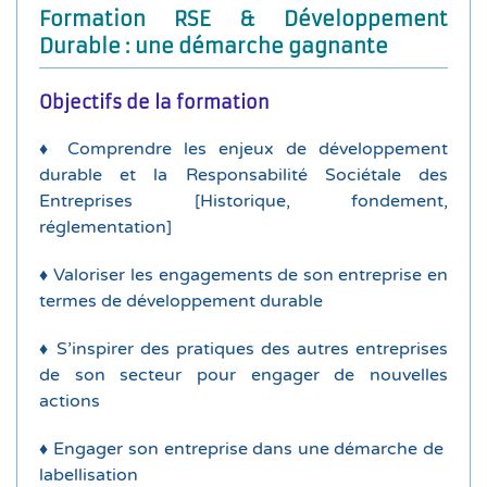
Formation RSE & Développement
compliqué
Durable : une démarche gagnante
promouvoir, s’inspirer … La RSE, ce n’est pas si
Entreprises
: S’engager, communiquer,
Objectifs de la formation
♦ La démarche de Responsabilité Sociétale des
♦ Comprendre les enjeux de développement
durable
durable et la Responsabilité Sociétale des
♦ Réglementation de la RSE & Développement
Entreprises [Historique, fondement,
réglementation]
Développement Durable
♦ L’Agenda 2030 : Programme Universel de
♦ Valoriser les engagements de son entreprise en
termes de développement durable
définition, norme ISO26000, …
Histoire du développement durable et de la RSE,
♦ S’inspirer des pratiques des autres entreprises
Responsabilité Sociétale en Entreprises (RSE) :
de son secteur pour engager de nouvelles
♦ Le Développement Durable (DD) et la
actions
Nous abordons :
♦ Engager son entreprise dans une démarche de
labellisation