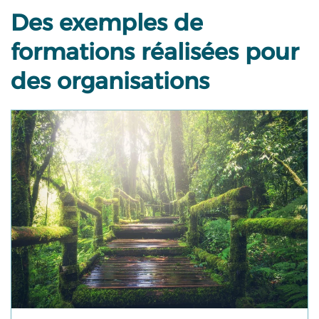
Des exemples de
formations réalisées pour
des organisations
Tout savoir sur la formation
stocks et déchets, etc.
communication, la gestion de vos produits,
ou le livret d’accueil, l’optimisation de votre
de votre institut, le plan de continuité d’activité
financement, etc) mais aussi sur le management
pour vous accompagner (diagnostic,
professionnels de votre secteur sur les dispositifs
échangerons sur vos pratiques et celles d’autres
♦ S’inspirer, découvrir et mettre en œuvre
: Nous