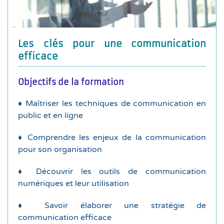
efficace : Définir ses objectifs de communication,
♦ Élaboration d’une stratégie de communication
internet, mailing, newsletter
Les clés pour une communication
♦ Les autres outils de communication : site
efficace
notoriété
Objectifs de la formation
Twitter, utiliser les algorithmes pour améliorer sa
comprendre Facebook, Instagram, LinkedIn et
♦ Maîtriser les techniques de communication en
♦ Garder le lien grâce aux réseaux sociaux :
public et en ligne
ou l’art de convaincre (atelier)
♦ Comprendre les enjeux de la communication
protocole de la prise de parole, savoir « pitcher »
pour son organisation
♦ La prise de parole en public : comprendre le
♦ Découvrir les outils de communication
avec l’autre, se mettre en scène (atelier)
numériques et leur utilisation
la respiration et l’articulation, la relation et le lien
♦ L’art de communiquer : le regard et la posture,
♦ Savoir élaborer une stratégie de
communication efficace
Durée de la formation : 1 jour