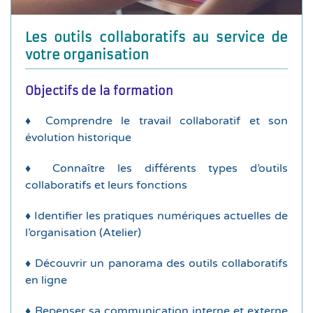
♦ Création d’un guide de bonnes pratiques pour
optimiser la communication interne et externe
Les outils collaboratifs au service de
♦ Aller plus loin : Éviter la « cacophonie » et
votre organisation
de l’organisation
Objectifs de la formation
♦ Choix des outils les plus adaptés aux besoins
♦ Comprendre le travail collaboratif et son
Framasoft (« Dégooglisons internet »)
évolution historique
alternatives proposées notamment par
connus (Google, Microsoft, etc.) et des
♦ Connaître les différents types d’outils
découverte des fonctionnalités des outils les plus
collaboratifs et leurs fonctions
♦ Panorama des outils collaboratifs en ligne :
♦ Identifier les pratiques numériques actuelles de
?
l’organisation (Atelier)
♦ Atelier : quelles sont vos pratiques numériques
♦ Découvrir un panorama des outils collaboratifs
collaboratifs
en ligne
fonctions et enjeux de l’utilisation des outils
♦ Les outils collaboratifs, quésaco ? Typologie,
♦ Repenser sa communication interne et externe