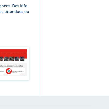
ignées. Des info-
ées attendues ou
En savoir
plus