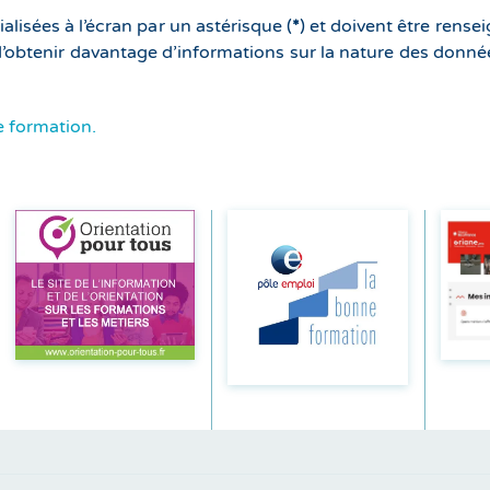
lisées à l’écran par un astérisque (
*
) et doivent être rense
 d’obtenir davantage d’informations sur la nature des donn
e formation.
En savoir
En savoir
plus
plus