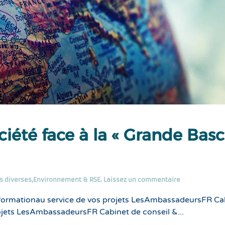
ciété face à la « Grande Bas
s diverses
,
Environnement & RSE
.
Laissez un commentaire
formationau service de vos projets LesAmbassadeursFR Ca
ojets LesAmbassadeursFR Cabinet de conseil &...