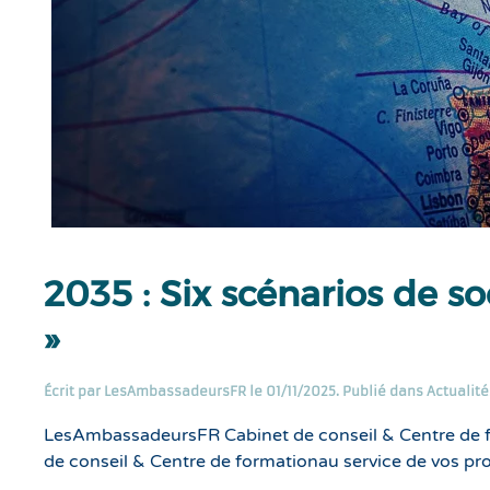
2035 : Six scénarios de so
»
Écrit par
LesAmbassadeursFR
le
01/11/2025
. Publié dans
Actualité
LesAmbassadeursFR Cabinet de conseil & Centre de 
de conseil & Centre de formationau service de vos pr