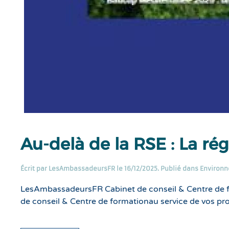
Au-delà de la RSE : La ré
Écrit par
LesAmbassadeursFR
le
16/12/2025
. Publié dans
Environn
LesAmbassadeursFR Cabinet de conseil & Centre de 
de conseil & Centre de formationau service de vos pr