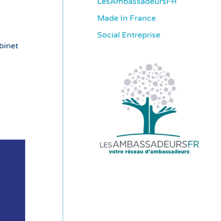
LesAmbassadeursFR
Made In France
Social Entreprise
binet