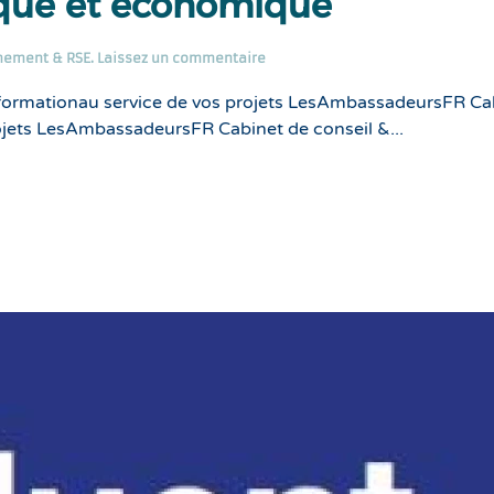
ique et économique
nement & RSE
.
Laissez un commentaire
formationau service de vos projets LesAmbassadeursFR Ca
ojets LesAmbassadeursFR Cabinet de conseil &...