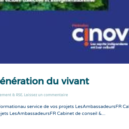
génération du vivant
ement & RSE
.
Laissez un commentaire
formationau service de vos projets LesAmbassadeursFR Ca
ojets LesAmbassadeursFR Cabinet de conseil &...