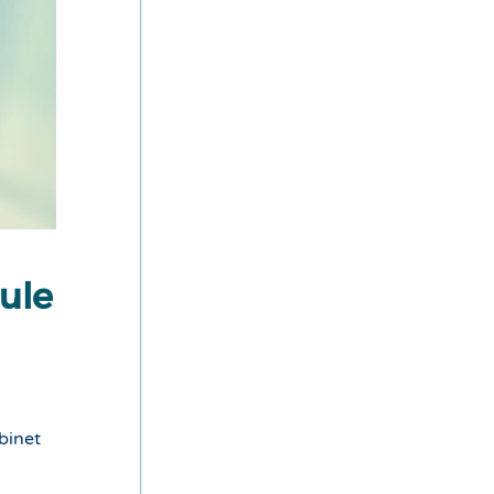
cule
binet