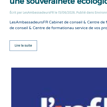
une souveraineté écolog
Écrit par
LesAmbassadeursFR
le
15/06/2026
. Publié dans
Environ
LesAmbassadeursFR Cabinet de conseil & Centre de 
de conseil & Centre de formationau service de vos pr
Lire la suite